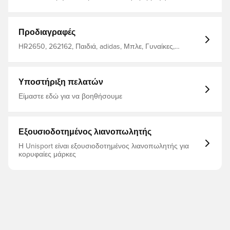
Στρογγυλό λαιμό με ραβδώσεις Πουκάμισο
ποδοσφαίρου για προπόνηση Απορροφητικό υγρασίας
AEROREADY 100% ανακυκλωμένος πολυεστέρας
Προδιαγραφές
HR2650, 262162, Παιδιά, adidas, Μπλε, Γυναίκες,
Ανδρικά, Μπλούζες ποδοσφαίρου, Πουκάμισα φίλων,
Κοντά μανίκια
Υποστήριξη πελατών
Είμαστε εδώ για να βοηθήσουμε
Εξουσιοδοτημένος λιανοπωλητής
Η Unisport είναι εξουσιοδοτημένος λιανοπωλητής για
κορυφαίες μάρκες