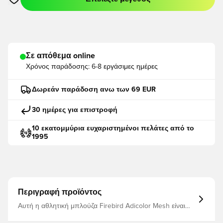
Ανοίγει ένα Modal για να συνδεθείτε ή να εγγραφείτε ως μέλο
Σε απόθεμα online
Χρόνος παράδοσης:
6-8 εργάσιμες ημέρες
Δωρεάν παράδοση ανω των 69 EUR
30 ημέρες για επιστροφή
10 εκατομμύρια ευχαριστημένοι πελάτες από το
1995
Περιγραφή προϊόντος
Αυτή η αθλητική μπλούζα Firebird Adicolor Mesh είναι
ένα διαχρονικό κλασικό που έχει επανασχεδιαστεί για το
σημερινό street style. Με τις ρίζες της στο αρχείο adidas