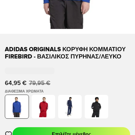
ADIDAS ORIGINALS ΚΟΡΥΦΉ ΚΟΜΜΑΤΙΟΎ
FIREBIRD - ΒΑΣΙΛΙΚΌΣ ΠΥΡΉΝΑΣ/ΛΕΥΚΌ
64,95 €
79,95 €
ΔΙΑΘΈΣΙΜΑ ΧΡΏΜΑΤΑ
Επιλέξτε μέγεθος