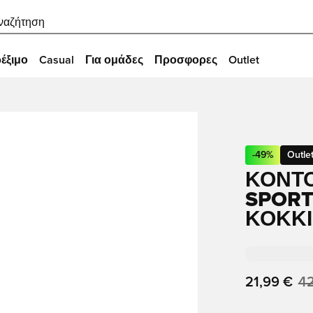
ναζήτηση
έξιμο
Casual
Για ομάδες
Προσφορες
Outlet
-
49
%
Outle
ΚΟΝΤΟ
SPORT
ΚΌΚΚ
21,99 €
42