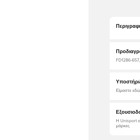
Περιγραφ
Προδιαγρ
FD1286-657, 
Μπλουζάκια
Υποστήρι
Είμαστε εδώ
Εξουσιοδ
Η Unisport 
μάρκες