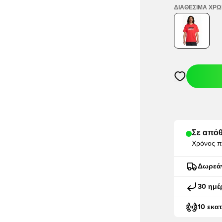
ΔΙΑΘΈΣΙΜΑ ΧΡ
Ανοίγει ένα M
Σε απόθ
Χρόνος π
Δωρεά
30 ημέ
10 εκα