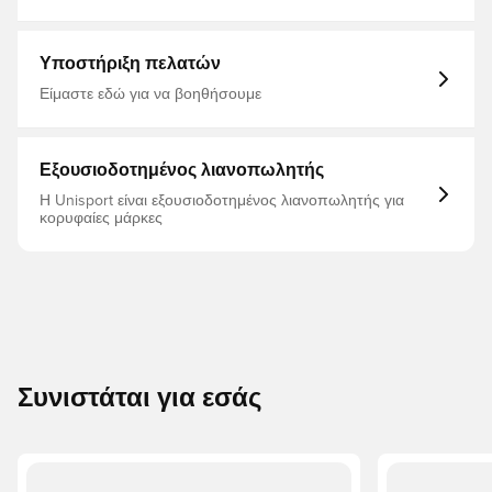
PUMA, Μπλουζάκια, Κοντά μανίκια, %78 Bci.Cott. %22
Recy.Cott. Junior T-Shirt
Υποστήριξη πελατών
Είμαστε εδώ για να βοηθήσουμε
Εξουσιοδοτημένος λιανοπωλητής
Η Unisport είναι εξουσιοδοτημένος λιανοπωλητής για
κορυφαίες μάρκες
Συνιστάται για εσάς