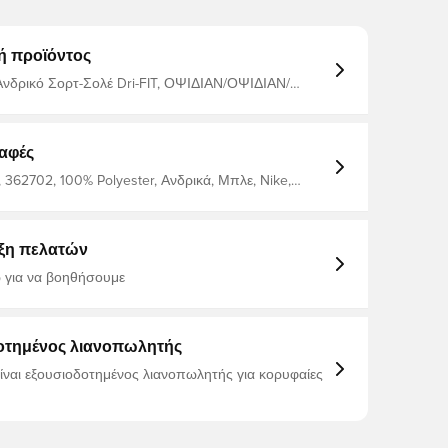
ή προϊόντος
 Ανδρικό Σορτ-Σολέ Dri-FIT, ΟΨΙΔΙΑΝ/ΟΨΙΔΙΑΝ/
ΚΟ, 2XL
αφές
 362702, 100% Polyester, Ανδρικά, Μπλε, Nike,
Κοντά μανίκια, Για ενήλικες
ξη πελατών
 για να βοηθήσουμε
οτημένος λιανοπωλητής
είναι εξουσιοδοτημένος λιανοπωλητής για κορυφαίες