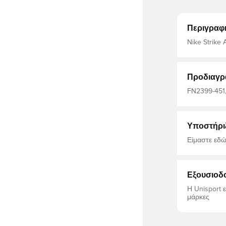
Περιγραφ
Nike Strike
ΛΕΥΚΟ/ΛΕΥ
Προδιαγρ
FN2399-451,
Μπλουζάκια, 
Υποστήρι
Είμαστε εδώ
Εξουσιοδ
Η Unisport 
μάρκες