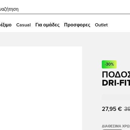
ναζήτηση
έξιμο
Casual
Για ομάδες
Προσφορες
Outlet
-
30
%
ΠΟΔΟΣ
DRI-FI
27,95 €
39
ΔΙΑΘΈΣΙΜΑ ΧΡ