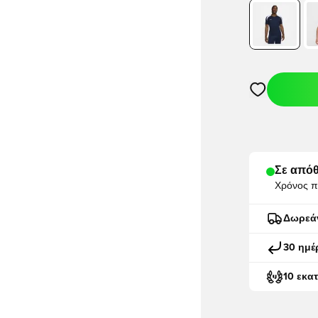
Ανοίγει ένα M
Σε απόθ
Χρόνος π
Δωρεά
30 ημέ
10 εκα