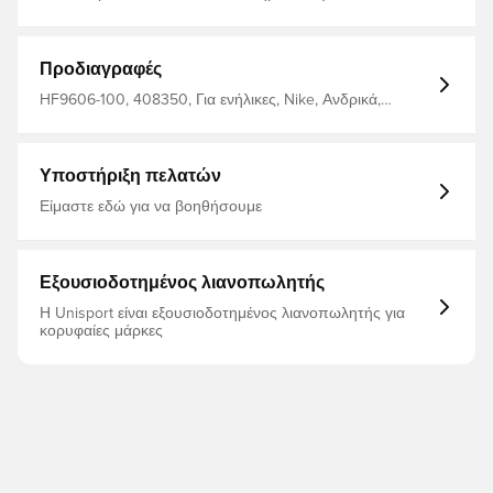
στήθος και υπερμεγέθη εφαρμογή στο σώμα. Το βαμβάκι
μεσαίου βάρους είναι μαλακό και ελαφρώς δομημένο για
ανθεκτική, καθημερινή άνεση. Κατασκευασμένο από:
100% βαμβάκι
Προδιαγραφές
HF9606-100, 408350, Για ενήλικες, Nike, Ανδρικά,
Μπλουζάκια, Κοντά μανίκια, Λευκό
Υποστήριξη πελατών
Είμαστε εδώ για να βοηθήσουμε
Εξουσιοδοτημένος λιανοπωλητής
Η Unisport είναι εξουσιοδοτημένος λιανοπωλητής για
κορυφαίες μάρκες