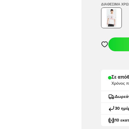
ΔΙΑΘΈΣΙΜΑ ΧΡ
Ανοίγει ένα M
Σε απόθ
Χρόνος π
Δωρεά
30 ημέ
10 εκα