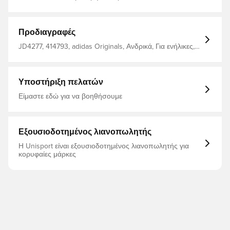
Κατασκευαστής: adidas φίλτρα_χρώματα: πράσινο
Προδιαγραφές
JD4277, 414793, adidas Originals, Ανδρικά, Για ενήλικες,
Μπλουζάκια, Πράσινο
Υποστήριξη πελατών
Είμαστε εδώ για να βοηθήσουμε
Εξουσιοδοτημένος λιανοπωλητής
Η Unisport είναι εξουσιοδοτημένος λιανοπωλητής για
κορυφαίες μάρκες