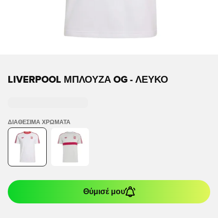
LIVERPOOL ΜΠΛΟΥΖΑ OG - ΛΕΥΚΌ
ΔΙΑΘΈΣΙΜΑ ΧΡΏΜΑΤΑ
Θύμισέ μου