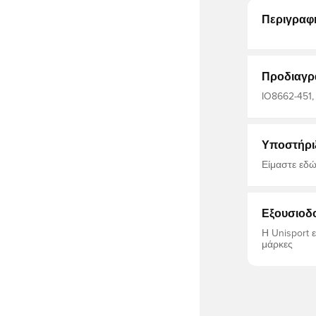
Περιγραφ
Προδιαγρ
IO8662-451, 
Μπλουζάκια,
Υποστήρι
Είμαστε εδώ
Εξουσιοδ
Η Unisport 
μάρκες