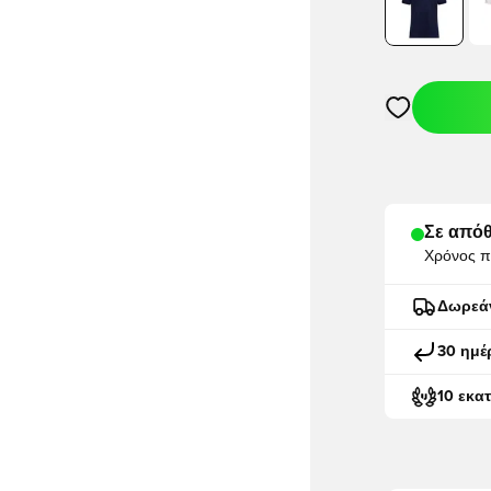
Ανοίγει ένα M
Σε απόθ
Χρόνος π
Δωρεά
30 ημέ
10 εκα