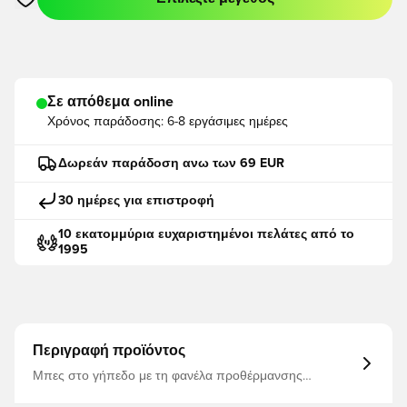
Ανοίγει ένα Modal για να συνδεθείτε ή να εγγραφείτε ως μέλο
Σε απόθεμα online
Χρόνος παράδοσης:
6-8 εργάσιμες ημέρες
Δωρεάν παράδοση ανω των 69 EUR
30 ημέρες για επιστροφή
10 εκατομμύρια ευχαριστημένοι πελάτες από το
1995
Περιγραφή προϊόντος
Μπες στο γήπεδο με τη φανέλα προθέρμανσης
Γιουβέντους 26/27, όπου η ιταλική ποδοσφαιρική
κληρονομιά συναντά τη σύγχρονη καινοτομία.