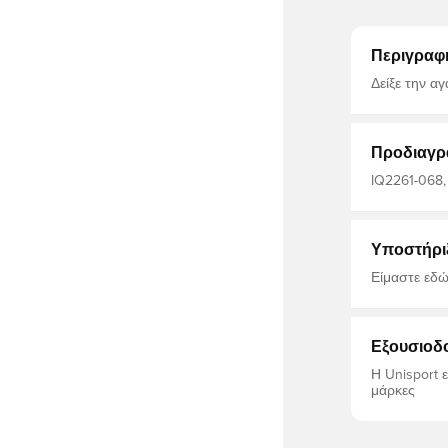
Περιγραφ
Δείξε την α
βαμβακερό t
ανθεκτικότητα
βαμβάκι.
Προδιαγρ
IQ2261-068,
Ανδρικά, Μπ
Υποστήρι
Είμαστε εδώ
Εξουσιοδ
Η Unisport 
μάρκες