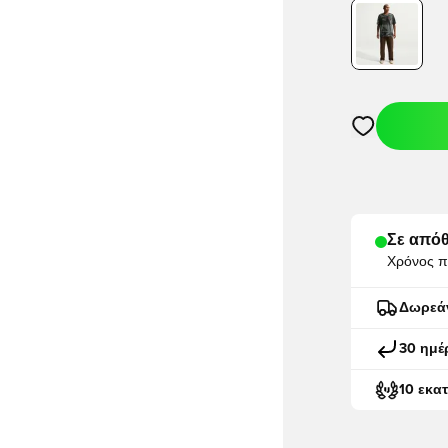
Ανοίγει ένα M
Σε απόθ
Χρόνος π
Δωρεά
30 ημέ
10 εκα