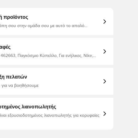
ή προϊόντος
γάπη σου στην ομάδα σου με αυτό το απαλό
-shirt. Από καθαρό βαμβάκι για επιπλέον
 και αυξημένη άνεση στην εφαρμογή. Από 100%
αφές
 462663, Παγκόσμιο Κύπελλο, Για ενήλικες, Nike,
λουζάκια, Κοντά μανίκια, 100% Cotton, Γκρι
ξη πελατών
 για να βοηθήσουμε
οτημένος λιανοπωλητής
είναι εξουσιοδοτημένος λιανοπωλητής για κορυφαίες