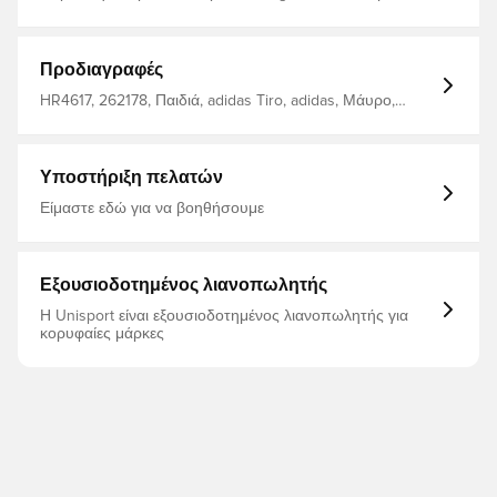
τεχνολογία AEROREADY απομακρύνει την υγρασία από
το σώμα, αφήνοντάς σας άνετους, στεγνούς και
δροσερούς V λαιμός Λεπτή εφαρμογή Κατασκευασμένο
από 100% ανακυκλωμένο πολυεστέρα.
Προδιαγραφές
HR4617, 262178, Παιδιά, adidas Tiro, adidas, Μάυρο,
Γυναίκες, Ανδρικά, Μπλουζάκια, Κοντά μανίκια
Υποστήριξη πελατών
Είμαστε εδώ για να βοηθήσουμε
Εξουσιοδοτημένος λιανοπωλητής
Η Unisport είναι εξουσιοδοτημένος λιανοπωλητής για
κορυφαίες μάρκες