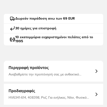
Δωρεάν παράδοση ανω των 69 EUR
30 ημέρες για επιστροφή
10 εκατομμύρια ευχαριστημένοι πελάτες από το
1995
Περιγραφή προϊόντος
Αναβαθμίστε την προπόνησή σας με ανθεκτικό
σχεδιασμό που αντέχει στα τρυπήματά σας και γραφικά
υψηλής αντίθεσης που σας βοηθούν να παρακολουθείτε
την μπάλα 60% καουτσούκ 15% πολυουρεθάνη 13%
πολυεστέρας 12% ΈΒΑ
Προδιαγραφές
HV6341-614, 408398, Ροζ, Για ενήλικες, Nike, Φυσικό
γρασίδι (SG), Ανδρικά, Μπάλες ποδοσφαίρου