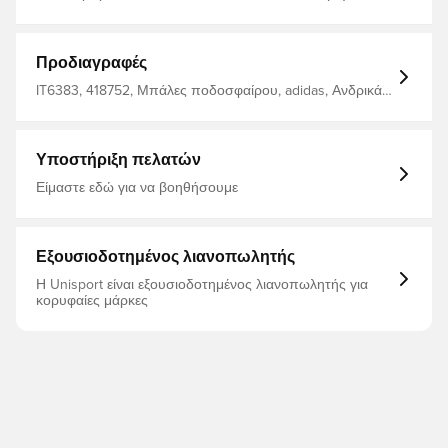
4 - Μαύρο 899 UAH Κατασκευαστής: adidas Τύπος της
εκδήλωσης: Πίστη Συσκευασία: 350-390γρ Επίπεδο:
Αματουρσικό Διαθέσιμο μέγεθος: 4 Συλλογή: Starlancer
φίλτρα_χρώματα: Καθαρό
Προδιαγραφές
IT6383, 418752, Μπάλες ποδοσφαίρου, adidas, Ανδρικά,
Για ενήλικες
Υποστήριξη πελατών
Είμαστε εδώ για να βοηθήσουμε
Εξουσιοδοτημένος λιανοπωλητής
Η Unisport είναι εξουσιοδοτημένος λιανοπωλητής για
κορυφαίες μάρκες