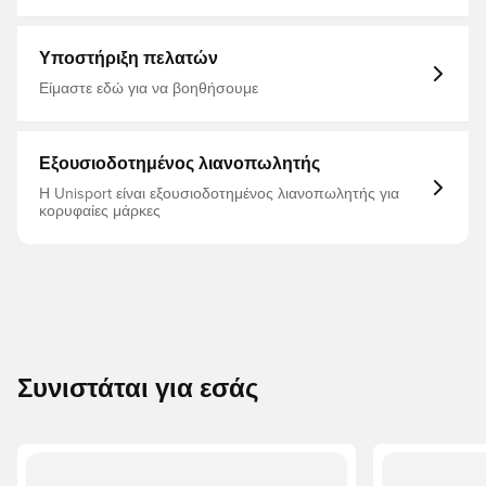
Για ενήλικες, Ροζ, PUMA Phenomenal, Padding: 100% Eva;
Shield: 100% Polypropylene; Backing: 25% Polyamide, 5%
Rubber, 70% Polyester
Υποστήριξη πελατών
Είμαστε εδώ για να βοηθήσουμε
Εξουσιοδοτημένος λιανοπωλητής
Η Unisport είναι εξουσιοδοτημένος λιανοπωλητής για
κορυφαίες μάρκες
Συνιστάται για εσάς