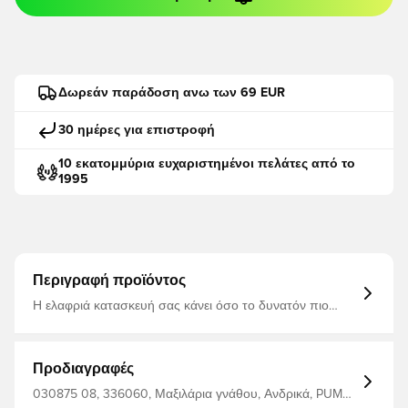
Δωρεάν παράδοση ανω των 69 EUR
30 ημέρες για επιστροφή
10 εκατομμύρια ευχαριστημένοι πελάτες από το
1995
Περιγραφή προϊόντος
Η ελαφριά κατασκευή σας κάνει όσο το δυνατόν πιο
εύκολο στα δάχτυλα των ποδιών σας Ασπίδα 100% PP
100% επένδυση CMEVA Ρυθμιζόμενη κατασκευή με δύο
ιμάντες για ασφαλή εφαρμογή
Προδιαγραφές
030875 08, 336060, Μαξιλάρια γνάθου, Ανδρικά, PUMA,