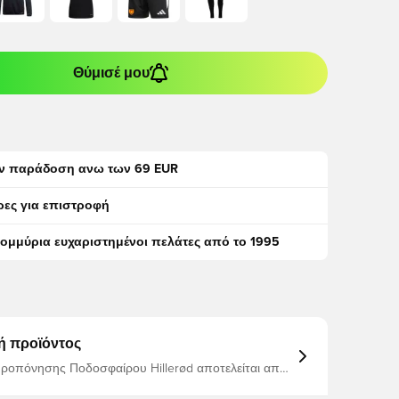
Θύμισέ μου
ν παράδοση ανω των 69 EUR
ρες για επιστροφή
τομμύρια ευχαριστημένοι πελάτες από το 1995
ή προϊόντος
ροπόνησης Ποδοσφαίρου Hillerød αποτελείται από
ελόνι
ς+μπλουζάκι προπόνησης