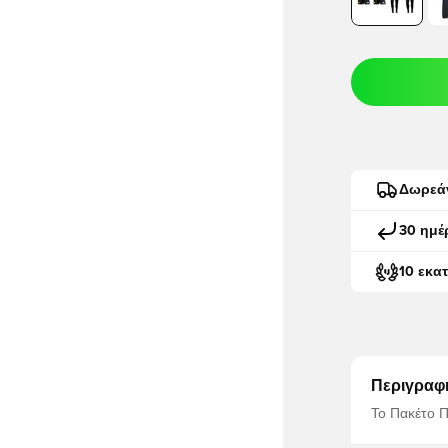
Δωρεά
30 ημέ
10 εκα
Περιγραφ
Το Πακέτο Π
τα ακόλουθα. Πουκάμισο προπόνησης+παντ
προπόνηση