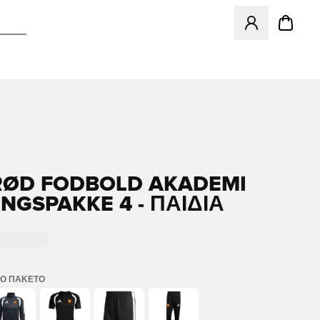
Ανοίγει ένα Moda
RØD FODBOLD AKADEMI
NGSPAKKE 4 - ΠΑΙΔΙΆ
Ο ΠΑΚΈΤΟ