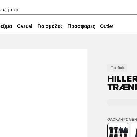
ναζήτηση
έξιμο
Casual
Για ομάδες
Προσφορες
Outlet
Παιδιά
HILLE
TRÆNI
ΟΛΟΚΛΗΡΩΜΈΝ