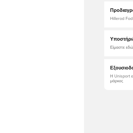
Προδιαγρ
Hillerod Fod
adidas, Μάυρ
Υποστήρι
Είμαστε εδώ
Εξουσιοδ
Η Unisport 
μάρκες