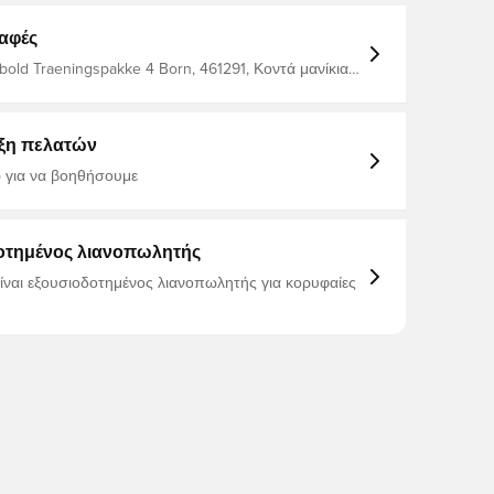
αφές
bold Traeningspakke 4 Born, 461291, Κοντά μανίκια,
ο, Ανδρικά, Κιτ, Παιδιά
ξη πελατών
 για να βοηθήσουμε
οτημένος λιανοπωλητής
είναι εξουσιοδοτημένος λιανοπωλητής για κορυφαίες