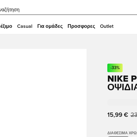
ναζήτηση
έξιμο
Casual
Για ομάδες
Προσφορες
Outlet
-
33
%
NIKE P
ΟΨΙΔΙ
15,99 €
23
ΔΙΑΘΈΣΙΜΑ ΧΡ