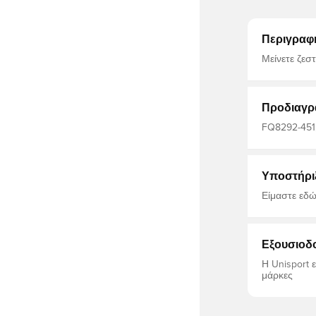
Περιγραφ
Μείνετε ζεσ
με stand up
κομψό φινίρ
υλικό αισθά
επιτρέπει να
Προδιαγρ
πολυεστέρα
FQ8292-451, 
Nike, Ανδρι
Υποστήρι
Είμαστε εδώ
Εξουσιοδ
Η Unisport 
μάρκες