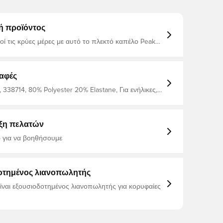
ή προϊόντος
τοί τις κρύες μέρες με αυτό το πλεκτό καπέλο Peak
. Το μεταλλικό λογότυπο swoosh προσθέτει ένα
ισμα σε αυτό το ζεστό και μαλακό καπέλο Το πλεκτό
νεται μαλακό και ζεστό Η πτυσσόμενη άκρη σας
 προσαρμόσετε την εμφάνισή σας 100%
αφές
ς
338714, 80% Polyester 20% Elastane, Για ενήλικες,
κά, Γυναίκες, Καπέλα, Μπλε
ξη πελατών
 για να βοηθήσουμε
οτημένος λιανοπωλητής
είναι εξουσιοδοτημένος λιανοπωλητής για κορυφαίες