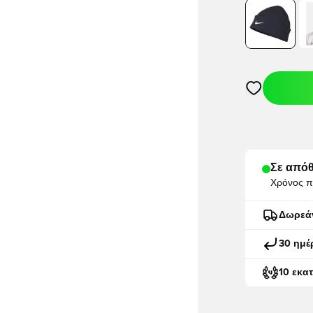
Ανοίγει ένα M
Σε απόθ
Χρόνος π
Δωρεά
30 ημέ
10 εκα