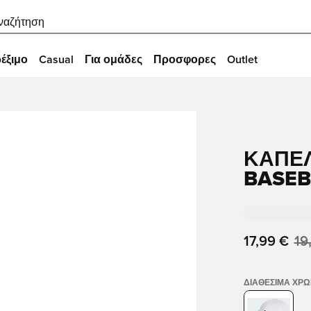
ναζήτηση
έξιμο
Casual
Για ομάδες
Προσφορες
Outlet
ΚΑΠΈΛ
BASEB
17,99 €
19
ΔΙΑΘΈΣΙΜΑ ΧΡ