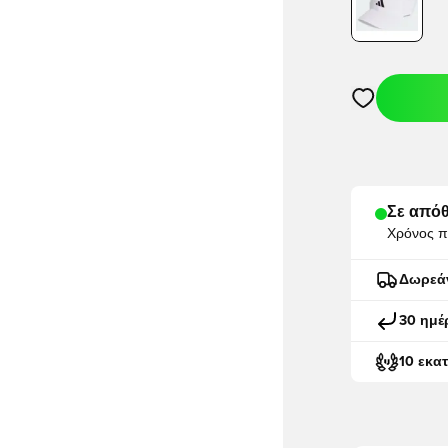
Ανοίγει ένα M
Σε απόθ
Χρόνος π
Δωρεά
30 ημέ
10 εκα