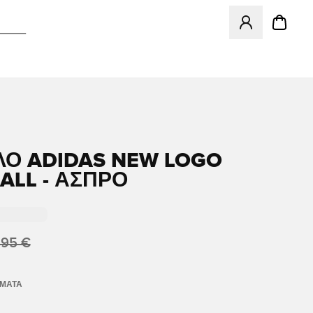
Ανοίγει ένα Moda
Ο ADIDAS NEW LOGO
ALL - ΆΣΠΡΟ
,95 €
ΏΜΑΤΑ