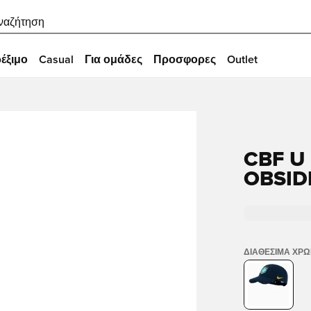
ναζήτηση
έξιμο
Casual
Για ομάδες
Προσφορες
Outlet
CBF U
OBSID
ΔΙΑΘΈΣΙΜΑ ΧΡ