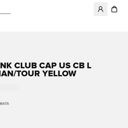
Ανοίγει ένα Moda
 NK CLUB CAP US CB L
IAN/TOUR YELLOW
ΏΜΑΤΑ