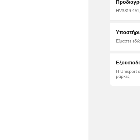
Προδιαγρ
HV3819-451,
Υποστήρι
Είμαστε εδώ
Εξουσιοδ
Η Unisport 
μάρκες