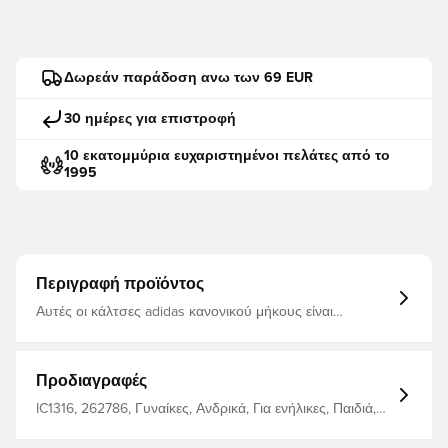
Δωρεάν παράδοση ανω των 69 EUR
30 ημέρες για επιστροφή
10 εκατομμύρια ευχαριστημένοι πελάτες από το
1995
Περιγραφή προϊόντος
Αυτές οι κάλτσες adidas κανονικού μήκους είναι
κατασκευασμένες από βαμβάκι και πολυεστέρα για
απαλή, άνετη αίσθηση. Το υποστηρικτικό τόξο έχει
απορρόφηση κραδασμών στη φτέρνα και το δάχτυλο και
τυλίγει το πόδι σας με άνεση, ενώ οι σύνθετες ραφές των
Προδιαγραφές
ποδιών αποτρέπουν το τρίψιμο. Τουλάχιστον το 50%
του προϊόντος είναι ένα μείγμα ανακυκλωμένων και
IC1316, 262786, Γυναίκες, Ανδρικά, Για ενήλικες, Παιδιά,
ανανεώσιμων υλικών. Κανονικό μήκος 62% βαμβάκι/36%
Μάυρο, adidas, Κάλτσες
ανακυκλωμένος πολυεστέρας/1% ελαστάνη/ 1%