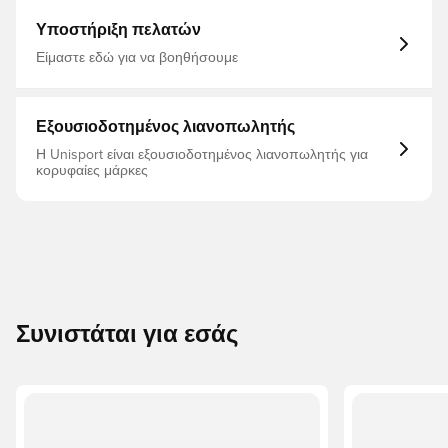
ανακυκλωμένο νάιλον Έξι ζεύγη ανά συσκευασία
Υποστήριξη αψίδας Απορρόφηση κραδασμών στη σόλα,
Υποστήριξη πελατών
συμπεριλαμβανομένου του δακτύλου και της φτέρνας
Εκτεταμένη ραφή δακτύλων
Είμαστε εδώ για να βοηθήσουμε
Εξουσιοδοτημένος λιανοπωλητής
Η Unisport είναι εξουσιοδοτημένος λιανοπωλητής για
κορυφαίες μάρκες
Συνιστάται για εσάς