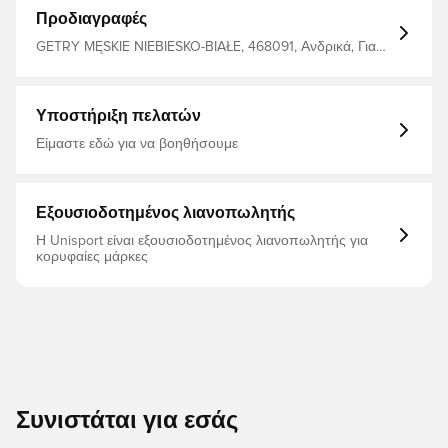
Προδιαγραφές
GETRY MĘSKIE NIEBIESKO-BIAŁE, 468091, Ανδρικά, Για
ενήλικες, Μπλε, R-GOL, Κάλτσες ποδοσφαίρου, Χωρίς
κάλτσα
Υποστήριξη πελατών
Είμαστε εδώ για να βοηθήσουμε
Εξουσιοδοτημένος λιανοπωλητής
Η Unisport είναι εξουσιοδοτημένος λιανοπωλητής για
κορυφαίες μάρκες
Συνιστάται για εσάς