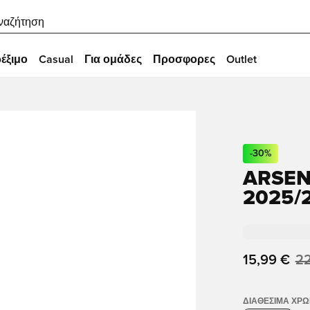
ναζήτηση
έξιμο
Casual
Για ομάδες
Προσφορες
Outlet
-
30
%
ARSEN
2025/
15,99 €
22
ΔΙΑΘΈΣΙΜΑ ΧΡ