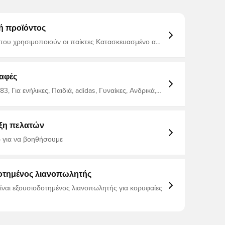
ή προϊόντος
ρησιμοποιούν οι παίκτες Κατασκευασμένο από
έρα, 5% βαμβάκι και 3% σπάντεξ
αφές
83, Για ενήλικες, Παιδιά, adidas, Γυναίκες, Ανδρικά,
οσφαίρου, Σπιτικά Σετ, Κόκκινο, 2025/26
ξη πελατών
 για να βοηθήσουμε
οτημένος λιανοπωλητής
είναι εξουσιοδοτημένος λιανοπωλητής για κορυφαίες