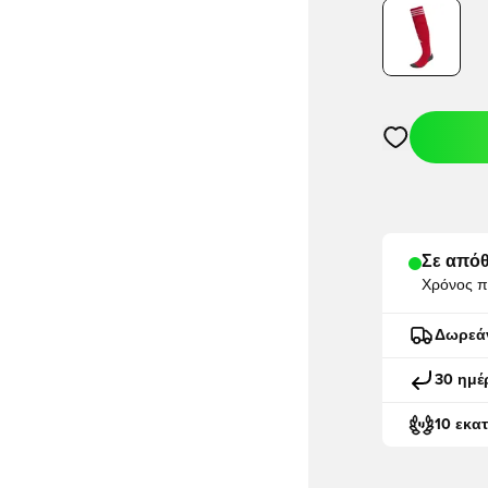
Ανοίγει ένα M
Σε απόθ
Χρόνος π
Δωρεά
30 ημέ
10 εκα