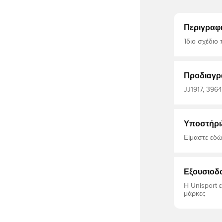
Περιγραφ
Ίδιο σχέδιο που χ
92% πολυεστ
Προδιαγρ
JJ1917, 3964
Κάλτσες ποδ
Υποστήρι
Είμαστε εδώ
Εξουσιοδ
Η Unisport 
μάρκες