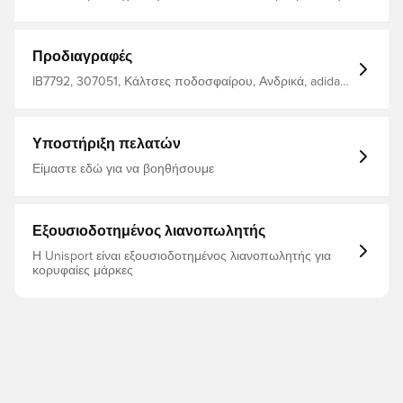
υγρασία από το σώμα, αφήνοντάς σας άνετους,
στεγνούς και δροσερούς Κατασκευασμένο από 84%
ανακυκλωμένο πολυεστέρα, 11% βαμβάκι και 5%
ελαστάνη.
Προδιαγραφές
IB7792, 307051, Κάλτσες ποδοσφαίρου, Ανδρικά, adidas,
Για ενήλικες, Κόκκινο
Υποστήριξη πελατών
Είμαστε εδώ για να βοηθήσουμε
Εξουσιοδοτημένος λιανοπωλητής
Η Unisport είναι εξουσιοδοτημένος λιανοπωλητής για
κορυφαίες μάρκες