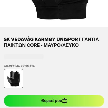
SK VEDAVÅG KARMØY UNISPORT ΓΆΝΤΙΑ
ΠΑΙΚΤΏΝ CORE - ΜΑΎΡΟ/ΛΕΥΚΌ
ΔΙΑΘΈΣΙΜΑ ΧΡΏΜΑΤΑ
Θύμισέ μου