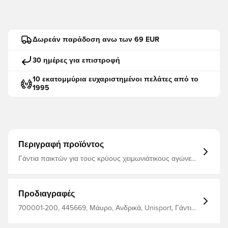
Δωρεάν παράδοση ανω των 69 EUR
30 ημέρες για επιστροφή
10 εκατομμύρια ευχαριστημένοι πελάτες από το
1995
Περιγραφή προϊόντος
Γάντια παικτών για τους κρύους χειμωνιάτικους αγώνες
και προπόνηση Σχεδιασμένο για να προσφέρει
εξαιρετικό κράτημα Λογότυπο Unisport Κατασκευασμένο
από 85% πολυεστέρα και 15% σπαντέξ.
Προδιαγραφές
700001-200, 445669, Μάυρο, Ανδρικά, Unisport, Γάντια
παικτών, Για ενήλικες