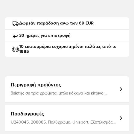
Δωρεάν παράδοση ανω των 69 EUR
30 ημέρες για επιστροφή
10 εκατομμύρια ευχαριστημένοι πελάτες από το
1995
Περιγραφή προϊόντος
δείκτης σε τρία χρώματα, μπλε κόκκινο και κίτρινο.
περιέχει 30 τεμ., 10 σε κάθε χρώμα.
συμπεριλαμβανομένης της τσάντας μεταφοράς.
Προδιαγραφές
U240045, 208085, Πολύχρωμο, Unisport, Εξοπλισμός
Εκπαίδευσης, Ανδρικά, Γυναίκες, Παιδιά, Για ενήλικες