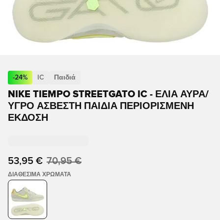
-
24
%
IC
Παιδιά
NIKE TIEMPO STREETGATO IC - ΕΛΙΆ ΑΎΡΑ/
ΥΓΡΌ ΑΣΒΈΣΤΗ ΠΑΙΔΙΆ ΠΕΡΙΟΡΙΣΜΈΝΗ
ΈΚΔΟΣΗ
53,95 €
70,95 €
ΔΙΑΘΈΣΙΜΑ ΧΡΏΜΑΤΑ