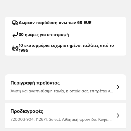
Δωρεάν παράδοση ανω των 69 EUR
30 ημέρες για επιστροφή
10 εκατομμύρια ευχαριστημένοι πελάτες από το
1995
Περιγραφή προϊόντος
Άνετη και αναπνεύσιμη ταινία, η οποία σας επιτρέπει να
κινείστε ανεμπόδιστα. Είναι η ίδια ταινία, όπως έχουμε
δει αμέτρητα αθλητικά αστέρια να φορούν τόσο για
προπόνηση όσο και για παιχνίδια. Αυτή η έκδοση έχει
ήδη κοπεί για να ταιριάζει, οπότε είναι εύκολο να
Προδιαγραφές
τοποθετηθεί σωστά. Η ταινία K θεραπεύει και αποτρέπει
τον αθλητικό τραυματισμό, βελτιώνοντας τη ροή του
720003-904, 112671, Select, Αθλητική φροντίδα, Καφέ, Κ-
αίματος. Η ταινία υποστηρίζει επίσης τους μυς και
ταινία
μειώνει την ένταση στους μύες. Μπορείτε να περιμένετε