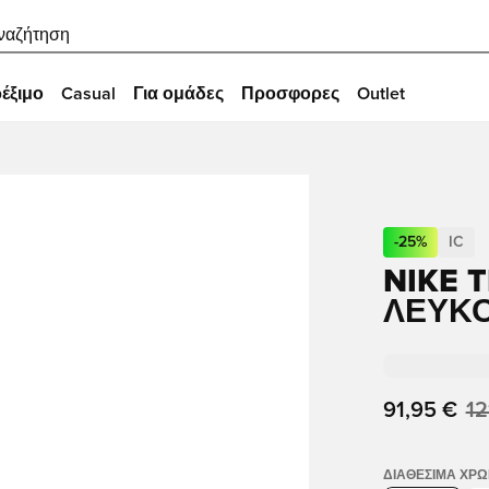
ναζήτηση
έξιμο
Casual
Για ομάδες
Προσφορες
Outlet
-
25
%
IC
NIKE 
ΛΕΥΚΌ
91,95 €
12
ΔΙΑΘΈΣΙΜΑ ΧΡ