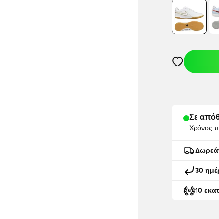
Ανοίγει ένα M
Σε απόθ
Χρόνος π
Δωρεά
30 ημέ
10 εκα