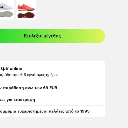
Επιλέξτε μέγεθος
odal για να συνδεθείτε ή να εγγραφείτε ως μέλος
εμα online
αράδοσης:
6-8 εργάσιμες ημέρες
ν παράδοση ανω των 69 EUR
ρες για επιστροφή
τομμύρια ευχαριστημένοι πελάτες από το 1995