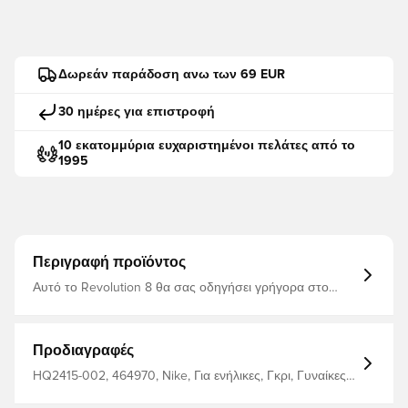
Δωρεάν παράδοση ανω των 69 EUR
30 ημέρες για επιστροφή
10 εκατομμύρια ευχαριστημένοι πελάτες από το
1995
Περιγραφή προϊόντος
Αυτό το Revolution 8 θα σας οδηγήσει γρήγορα στο
δρόμο σας. Η τεχνολογία μας EASION σάς επιτρέπει να
μπείτε στο παπούτσι, παρέχοντας παράλληλα μια
ασφαλή και αβίαστη εφαρμογή. Κάθε βήμα έχει
απορρόφηση κραδασμών χάρη σε μια ενδιάμεση σόλα
Προδιαγραφές
από αφρό και ένα εύκαμπτο μπροστινό μέρος του
ποδιού. Το πάνω μέρος του πλέγματος είναι ακόμη πιο
HQ2415-002, 464970, Nike, Για ενήλικες, Γκρι, Γυναίκες,
αναπνεύσιμο από την προηγούμενη έκδοση, ώστε να
Παπούτσια για τρέξιμο
έχετε δροσερή άνεση εν κινήσει.