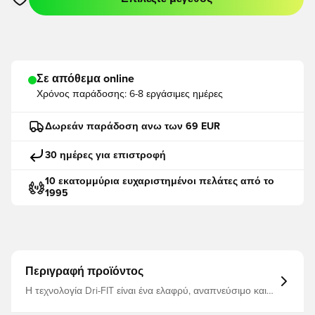
Ανοίγει ένα Modal για να συνδεθείτε ή να εγγραφείτε ως μέλο
Σε απόθεμα online
Χρόνος παράδοσης:
6-8 εργάσιμες ημέρες
Δωρεάν παράδοση ανω των 69 EUR
30 ημέρες για επιστροφή
10 εκατομμύρια ευχαριστημένοι πελάτες από το
1995
Περιγραφή προϊόντος
Η τεχνολογία Dri-FIT είναι ένα ελαφρύ, αναπνεύσιμο και
στεγνώνει γρήγορα υλικό που απομακρύνει τον ιδρώτα
από το σώμα, κρατώντας σας στεγνό, άνετο και