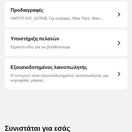
συγκεντρωμένο σε όλες τις συνθήκες - Εξοπλισμένο με
πλαϊνές τσέπες για την αποθήκευση των προσωπικών
Προδιαγραφές
σας αντικειμένων - Ελαστική μέση με κορδόνι περίσφιξης
για εύκολη ρύθμιση της μέσης 100% πολυεστέρας
HM7171-010, 437618, Για ενήλικες, Nike Park, Nike,
Μάυρο, Ανδρικά, Παντελόνια προπόνησης, Μακρύ
Υποστήριξη πελατών
Είμαστε εδώ για να βοηθήσουμε
Εξουσιοδοτημένος λιανοπωλητής
Η Unisport είναι εξουσιοδοτημένος λιανοπωλητής για
κορυφαίες μάρκες
Συνιστάται για εσάς