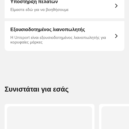
Ένα κομμάτι εμπνευσμένο από τον αθλητισμό και
Υποστήριξη πελατών
σχεδιασμένο για σήμερα. Τυπική εφαρμογή κορδόνια
περίσφιξης Γαλλικό Terry: 100 βαμβάκι
Είμαστε εδώ για να βοηθήσουμε
Εξουσιοδοτημένος λιανοπωλητής
Η Unisport είναι εξουσιοδοτημένος λιανοπωλητής για
κορυφαίες μάρκες
Συνιστάται για εσάς