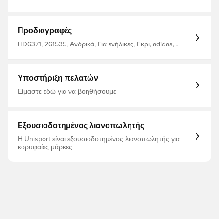
Το στήθος τους έχει διαστάσεις 91 cm και η μέση 86 εκ.
Κανονική εφαρμογή Κολάρο πόλο με ραβδώσεις με τρία
κουμπιά Πικέ! 100 από 100% βαμβάκι Κεντημένο
λογότυπο του Παγκοσμίου Κυπέλλου FIFA 2022™
Προδιαγραφές
Επίσημη άδεια από τη FIFA Υποστηρίζει την
πρωτοβουλία για το καλύτερο βαμβάκι
HD6371, 261535, Ανδρικά, Για ενήλικες, Γκρι, adidas,
Πουκάμισα πόλο
Υποστήριξη πελατών
Είμαστε εδώ για να βοηθήσουμε
Εξουσιοδοτημένος λιανοπωλητής
Η Unisport είναι εξουσιοδοτημένος λιανοπωλητής για
κορυφαίες μάρκες