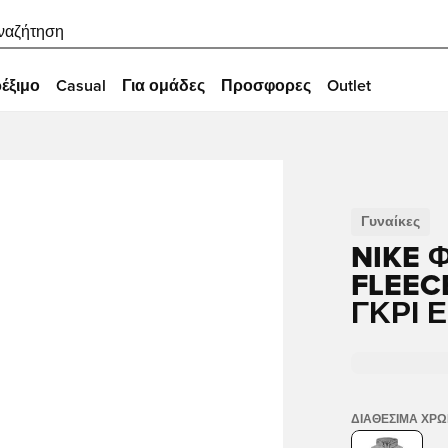
ναζήτηση
έξιμο
Casual
Για ομάδες
Προσφορες
Outlet
Γυναίκες
NIKE 
FLEEC
ΓΚΡΙ 
ΔΙΑΘΈΣΙΜΑ ΧΡ