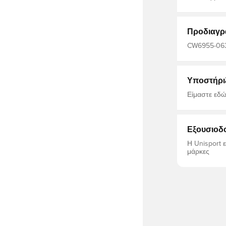
μέρος της δημοφι
Κατασκευασ
Προδιαγρ
CW6955-063, 
ενήλικες, Ni
Υποστήρι
Είμαστε εδώ
Εξουσιοδ
Η Unisport 
μάρκες