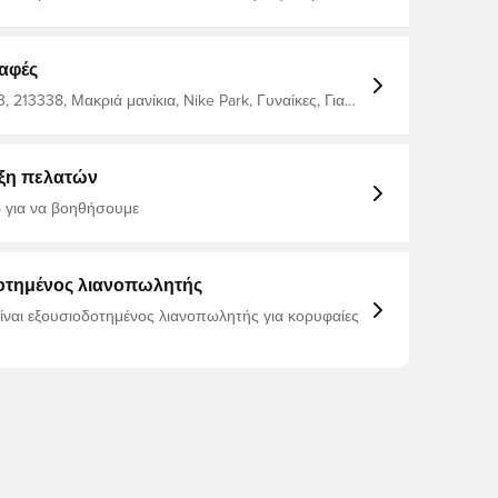
λούς συλλογής Park 20. κανονική εφαρμογή.
μένο από 80% βαμβάκι και 20% πολυεστέρα.
αφές
213338, Μακριά μανίκια, Nike Park, Γυναίκες, Για
ke, Γκρι, Φούτερ, 80% Cotton 20% Polyester
ξη πελατών
 για να βοηθήσουμε
οτημένος λιανοπωλητής
είναι εξουσιοδοτημένος λιανοπωλητής για κορυφαίες