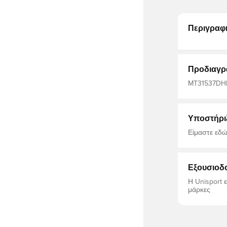
Περιγραφ
Προδιαγρ
MT31537DHE,
Φούτερ
Υποστήρι
Είμαστε εδώ
Εξουσιοδ
Η Unisport 
μάρκες