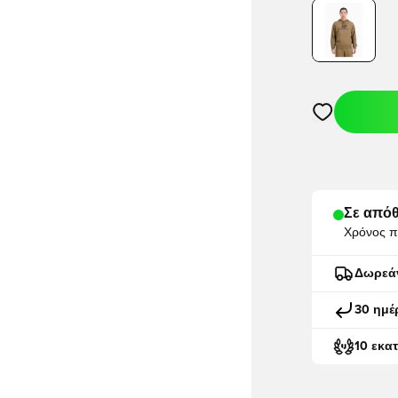
Ανοίγει ένα M
Σε απόθ
Χρόνος π
Δωρεά
30 ημέ
10 εκα