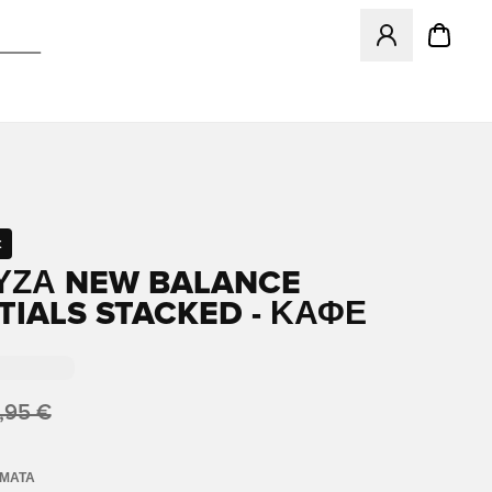
Ανοίγει ένα Moda
t
ΎΖΑ NEW BALANCE
TIALS STACKED - ΚΑΦΈ
,95 €
ΏΜΑΤΑ