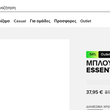
ναζήτηση
έξιμο
Casual
Για ομάδες
Προσφορες
Outlet
-
54
%
Outle
ΜΠΛΟ
ESSEN
37,95 €
81
ΔΙΑΘΈΣΙΜΑ ΧΡ