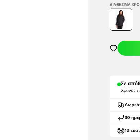
ΔΙΑΘΈΣΙΜΑ ΧΡ
Ανοίγει ένα M
Σε απόθ
Χρόνος π
Δωρεά
30 ημέ
10 εκα