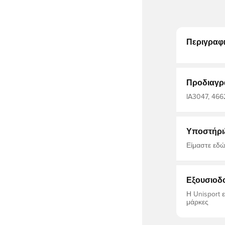
Περιγραφ
Προδιαγρ
IA3047, 4662
Υποστήρι
Είμαστε εδώ
Εξουσιοδ
Η Unisport 
μάρκες