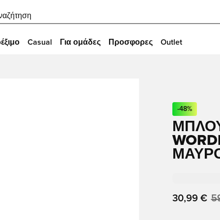
ναζήτηση
έξιμο
Casual
Για ομάδες
Προσφορες
Outlet
-
48
%
ΜΠΛΟΎ
WORDM
ΜΑΎΡ
30,99 €
5