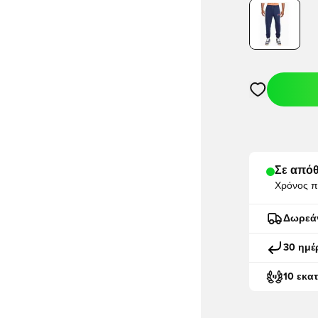
Ανοίγει ένα M
Σε απόθ
Χρόνος π
Δωρεά
30 ημέ
10 εκα