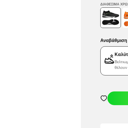
ΔΙΑΘΈΣΙΜΑ ΧΡ
Αναβάθμιση 
Καλύτ
Βελτιω
θέλουν
Ανοίγει ένα M