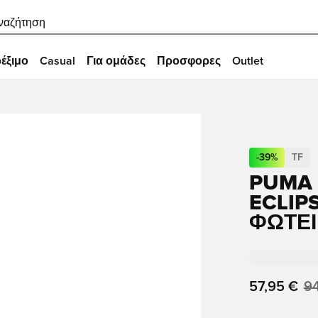
ναζήτηση
έξιμο
Casual
Για ομάδες
Προσφορες
Outlet
-
39
%
TF
PUMA 
ECLIP
ΦΩΤΕΙ
57,95 €
9