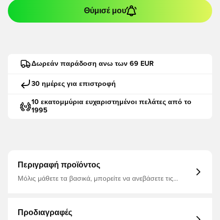
Θύμισέ μου
Δωρεάν παράδοση ανω των 69 EUR
30 ημέρες για επιστροφή
10 εκατομμύρια ευχαριστημένοι πελάτες από το
1995
Περιγραφή προϊόντος
Μόλις μάθετε τα βασικά, μπορείτε να ανεβάσετε τις
δεξιότητές σας στο επόμενο επίπεδο. Μια κλασική,
χαλαρή εφαρμογή και τεχνολογία απωθητικής υγρασίας
σας κρατούν δροσερό όταν η προπόνησή σας γίνεται
έντονη.
Προδιαγραφές