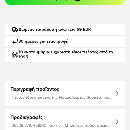
Δωρεάν παράδοση ανω των 69 EUR
30 ημέρες για επιστροφή
10 εκατομμύρια ευχαριστημένοι πελάτες από το
1995
Περιγραφή προϊόντος
Η εντός έδρας φανέλα της Νότιας Κορέας βασίζεται σε
μια τολμηρή επανερμηνεία της λευκής τίγρης, εθνικού
συμβόλου δύναμης και προστασίας. Ένα δυναμικό
μοτίβο καμουφλάζ τίγρης είναι ενσωματωμένο στο
ύφασμα, συνδυάζοντας την παράδοση με μια σύγχρονη
Προδιαγραφές
αισθητική. Η προσαρμοσμένη τυπογραφία συνδυάζει
την παραδοσιακή κορεατική καλλιγραφία με τη δυτική
IB5328-679, 468310, Κόκκινο, Μπλούζες ποδοσφαίρου,