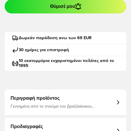
Θύμισέ μου
Δωρεάν παράδοση ανω των 69 EUR
30 ημέρες για επιστροφή
10 εκατομμύρια ευχαριστημένοι πελάτες από το
1995
Περιγραφή προϊόντος
Γεννημένη από το πνεύμα του βραζιλιάνικου
ποδοσφαίρου, αυτή η φανέλα αφηγείται ένα νέο
κεφάλαιο στην ιστορία της Σελεσάο. Για δεκαετίες η
Σελεσάο έχει εκπροσωπήσει την ελευθερία με την μπάλα
και την έκφραση χωρίς φόβο. Αλλά πίσω από το στυλ
Προδιαγραφές
της σάμπα κρύβεται κάτι πιο αιχμηρό. Άκρη, δύναμη και