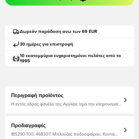
Δωρεάν παράδοση ανω των 69 EUR
30 ημέρες για επιστροφή
10 εκατομμύρια ευχαριστημένοι πελάτες από το
1995
Περιγραφή προϊόντος
Η εντός έδρας φανέλα της Αγγλίας τιμά την κληρονομιά
του αγγλικού ποδοσφαίρου, διατηρώντας την
εμβληματική πλήρως λευκή εμφάνιση ενώ προσθέτει
σύγχρονη έκφραση. Διακριτικά εικονίδια εμπνευσμένα
από την ποδοσφαιρική κουλτούρα της χώρας είναι
Προδιαγραφές
υφασμένα στο ύφασμα, δημιουργώντας βάθος χωρίς να
επισκιάζουν την κλασική σιλουέτα. Ένα μεταλλικό χρυσό
IB5290-100, 468307, Μπλούζες ποδοσφαίρου, Κοντά