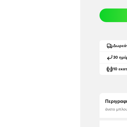
Δωρεά
30 ημέ
10 εκα
Περιγραφ
άνετο μπλουζάκι Nike. για κα
ε