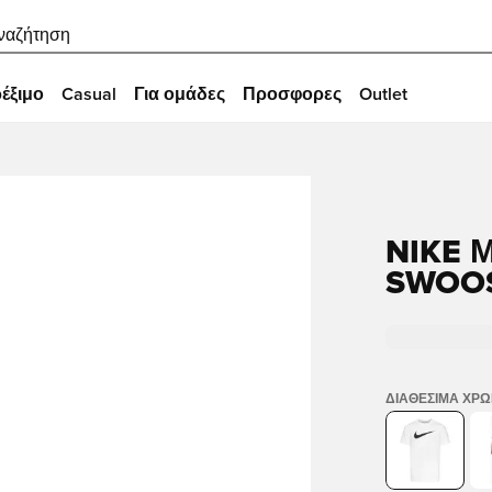
ναζήτηση
έξιμο
Casual
Για ομάδες
Προσφορες
Outlet
NIKE 
SWOOS
ΔΙΑΘΈΣΙΜΑ ΧΡ