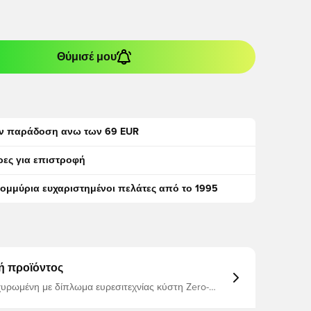
Θύμισέ μου
ν παράδοση ανω των 69 EUR
ρες για επιστροφή
τομμύρια ευχαριστημένοι πελάτες από το 1995
ή προϊόντος
χυρωμένη με δίπλωμα ευρεσιτεχνίας κύστη Zero-
ικό λατέξ εξασφαλίζει σταθερή ισορροπία, καθώς
ύστη και την μπάλα όσο το δυνατόν πιο στρογγυλή