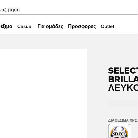
ναζήτηση
έξιμο
Casual
Για ομάδες
Προσφορες
Outlet
SELEC
BRILL
ΛΕΥΚ
ΔΙΑΘΈΣΙΜΑ ΧΡ