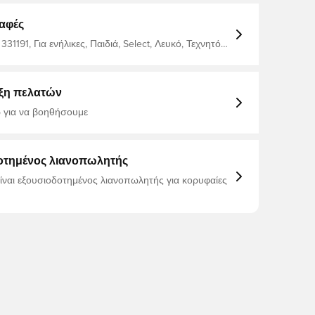
ποίητα πεδία δίνουν στην μπάλα μια ευθεία πλεύση
αφές
331191, Για ενήλικες, Παιδιά, Select, Λευκό, Τεχνητό
ικό γρασίδι (SG), Γυναίκες, Ανδρικά, Μπάλες
ου
ξη πελατών
 για να βοηθήσουμε
οτημένος λιανοπωλητής
είναι εξουσιοδοτημένος λιανοπωλητής για κορυφαίες