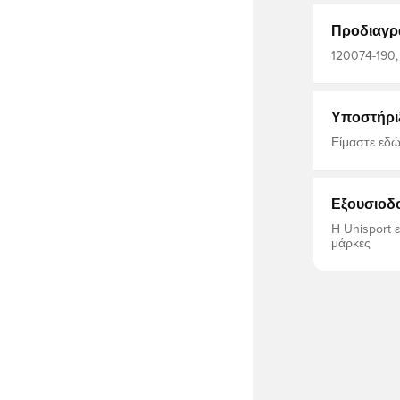
Τα 32 χειρο
στον αέρα
Προδιαγρ
120074-190, 
γρασίδι, Φυσ
ποδοσφαίρ
Υποστήρι
Είμαστε εδώ
Εξουσιοδ
Η Unisport 
μάρκες