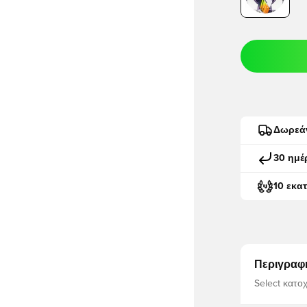
Δωρεά
30 ημέ
10 εκα
Περιγραφ
Select κατο
Wing σε φυσ
κάνει την κ