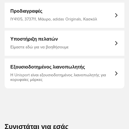
κασκόλ ποδοσφαίρου ζωντανεύει αυτή την κληρονομιά.
Είτε πηγαίνετε στον αγώνα είτε απλά συνεχίζετε τη μέρα
σας, ολοκληρώστε αυτό το μαλακό προϊόν και δείξτε ότι
Προδιαγραφές
στέκεστε ενωμένοι πίσω από δεκαετίες ποδοσφαιρικών
πρωτοβουλιών. 100% ακρυλικό
IY4105, 373711, Μάυρο, adidas Originals, Κασκόλ
Υποστήριξη πελατών
Είμαστε εδώ για να βοηθήσουμε
Εξουσιοδοτημένος λιανοπωλητής
Η Unisport είναι εξουσιοδοτημένος λιανοπωλητής για
κορυφαίες μάρκες
Συνιστάται για εσάς