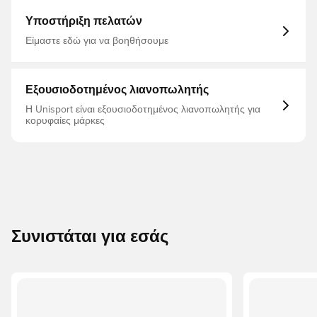
ανακυκλωμένος πολυεστέρας, 2% ελαστάν, 1% νάιλον
Ελαφρύ και λεπτό Έξι ζεύγη ανά πακέτο Υποστήριξη
Υποστήριξη πελατών
αψίδας Συνδεδεμένες ραφές ποδιών
Είμαστε εδώ για να βοηθήσουμε
Εξουσιοδοτημένος λιανοπωλητής
Η Unisport είναι εξουσιοδοτημένος λιανοπωλητής για
κορυφαίες μάρκες
Συνιστάται για εσάς