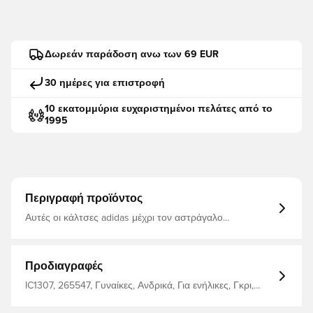
Δωρεάν παράδοση ανω των 69 EUR
30 ημέρες για επιστροφή
10 εκατομμύρια ευχαριστημένοι πελάτες από το
1995
Περιγραφή προϊόντος
Αυτές οι κάλτσες adidas μέχρι τον αστράγαλο
συνδυάζονται τέλεια με πάνινα παπούτσια. Είναι
κατασκευασμένα από ένα μείγμα βαμβακιού και
πολυεστέρα για απαλή αίσθηση. Οι συνδεδεμένες ραφές
των δακτύλων βοηθούν στην αποφυγή φθορών, ενώ η
Προδιαγραφές
άνετη εφαρμογή γύρω από την αψίδα προσθέτει
υποστήριξη. Τουλάχιστον το 50% αυτού του προϊόντος
IC1307, 265547, Γυναίκες, Ανδρικά, Για ενήλικες, Γκρι,
είναι ένα μείγμα ανακυκλωμένων και ανανεώσιμων
adidas, Κάλτσες
υλικών. Μήκος αστραγάλου 51% βαμβάκι, 46%