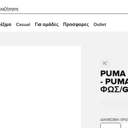
ναζήτηση
έξιμο
Casual
Για ομάδες
Προσφορες
Outlet
IC
PUMA 
- PUM
ΦΩΣ/G
ΔΙΑΘΈΣΙΜΑ ΧΡ