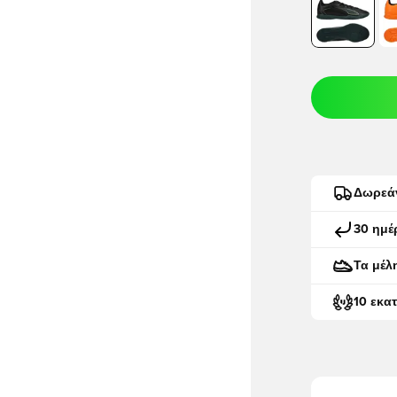
Δωρεά
30 ημέ
Τα μέλ
10 εκα