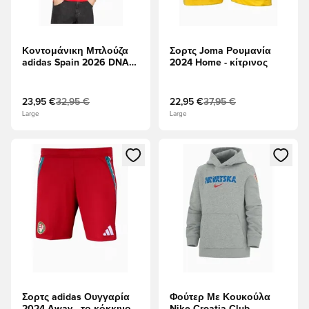
Κοντομάνικη Μπλούζα
Σορτς Joma Ρουμανία
adidas Spain 2026 DNA
2024 Home - κίτρινος
Graphic - το κόκκινο
23,95 €
32,95 €
22,95 €
37,95 €
Large
Large
Ανοίγει ένα Modal για να συνδεθείτε ή να εγγραφείτε ως μέλ
Ανοίγει ένα Modal για να συνδ
Σορτς adidas Ουγγαρία
Φούτερ Με Κουκούλα