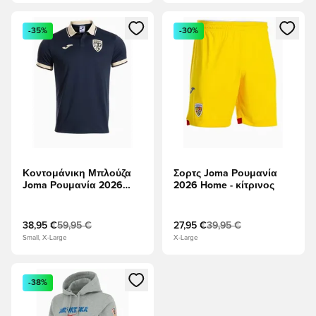
Ανοίγει ένα Modal για να συνδεθείτε ή να εγγραφείτε ως μέλ
Ανοίγει ένα Modal για να συνδ
-35%
-30%
Κοντομάνικη Μπλούζα
Σορτς Joma Ρουμανία
Joma Ρουμανία 2026
2026 Home - κίτρινος
Presentation Πόλο -
ναυτικό μπλε
38,95 €
59,95 €
27,95 €
39,95 €
Small, X-Large
X-Large
Ανοίγει ένα Modal για να συνδεθείτε ή να εγγραφείτε ως μέλ
-38%