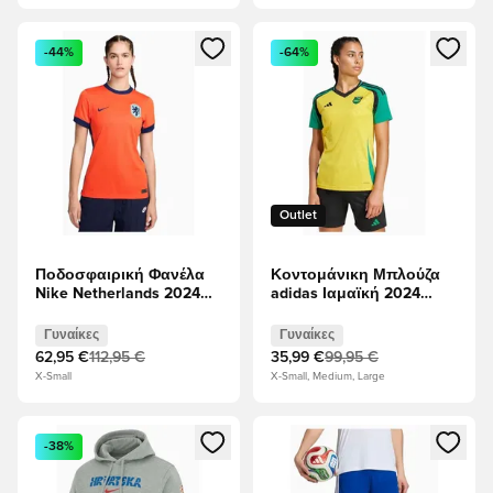
Ανοίγει ένα Modal για να συνδεθείτε ή να εγγραφείτε ως μέλ
Ανοίγει ένα Modal για να συνδ
-44%
-64%
Outlet
Ποδοσφαιρική Φανέλα
Κοντομάνικη Μπλούζα
Nike Netherlands 2024
adidas Ιαμαϊκή 2024
Home Stadium γυναικείο
Home γυναικείο -
- πορτοκάλι
κίτρινος
Γυναίκες
Γυναίκες
62,95 €
112,95 €
35,99 €
99,95 €
X-Small
X-Small, Medium, Large
Ανοίγει ένα Modal για να συνδεθείτε ή να εγγραφείτε ως μέλ
Ανοίγει ένα Modal για να συνδ
-38%