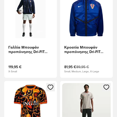
Γαλλία Μπουφάν
Κροατία Μπουφάν
προπόνησης Dri-FIT
προπόνησης Dri-FIT
KMC Anthem Παγκόσμιο
KMD Anthem Παγκόσμιο
Κύπελλο 2026 -
Κύπελλο 2026 - Βαθύ
Μαυρισμένο μπλε/
Βασιλικό Μπλε/Λευκό
119,95 €
81,95 €
89,95 €
Βασιλικό παιχνίδι/
X-Small
Small, Medium, Large, X-Large
Μεταλλικός χαλκός
Ανοίγει ένα Modal για να συνδεθείτε ή να εγγραφείτε ως μέλ
Ανοίγει ένα Modal για να συνδ