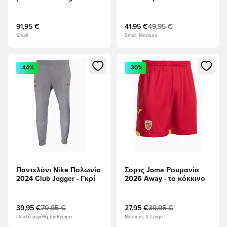
Goalkeeper Authentic -
Polo - ναυτικό μπλε
πολύχρωμο
91,95 €
41,95 €
49,95 €
Small
Small, Medium
Ανοίγει ένα Modal για να συνδεθείτε ή να εγγραφείτε ως μέλ
Ανοίγει ένα Modal για να συνδ
-44%
-30%
Παντελόνι Nike Πολωνία
Σορτς Joma Ρουμανία
2024 Club Jogger - Γκρί
2026 Away - το κόκκινο
39,95 €
70,95 €
27,95 €
39,95 €
Πολλά μεγέθη διαθέσιμα
Medium, X-Large