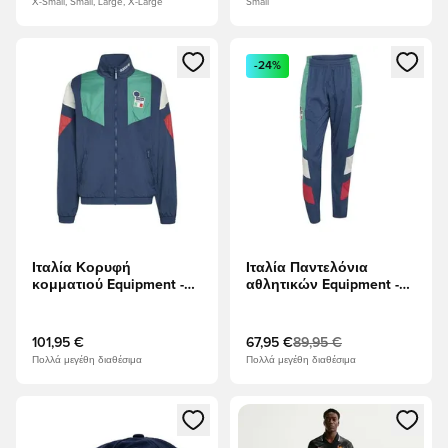
X-Small, Small, Large, X-Large
Small
Ανοίγει ένα Modal για να συνδεθείτε ή να εγγραφείτε ως μέλ
Ανοίγει ένα Modal για να συνδ
-24%
Ιταλία Κορυφή
Ιταλία Παντελόνια
κομματιού Equipment -
αθλητικών Equipment -
Ναυτικό
Ναυτικό
101,95 €
67,95 €
89,95 €
Πολλά μεγέθη διαθέσιμα
Πολλά μεγέθη διαθέσιμα
Ανοίγει ένα Modal για να συνδεθείτε ή να εγγραφείτε ως μέλ
Ανοίγει ένα Modal για να συνδ