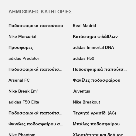
ΔΗΜΟΦΙΛΕΊΣ ΚΑΤΗΓΟΡΊΕΣ
Ποδοσφαιρικά παπούτσια
Real Madrid
Nike Mercurial
Κατάστημα φιλάθλων
Προσφορες
adidas Immortal DNA
adidas Predator
adidas F50
Ποδοσφαιρικά παπούτσια
Ποδοσφαιρικά παπούτσια
Puma
Nike
Arsenal FC
Φανέλες ποδοσφαίρου
Nike Break Em’
Juventus
adidas F50 Elite
Nike Breakout
Ποδοσφαιρικά παπούτσια
Τεχνητό γρασίδι (AG)
adidas
Φανέλες ποδοσφαίρου σε
Μπάλες ποδοσφαίρου
έκπτωση
Nike Phantom
Χλοοτάπητα και δρόμος