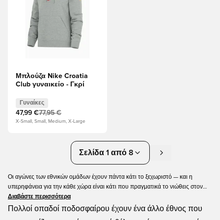
Μπλούζα Nike Croatia
Club γυναικείο - Γκρί
Γυναίκες
47,99 €
77,95 €
X-Small, Small, Medium, X-Large
Σελίδα 1 από 8
Οι αγώνες των εθνικών ομάδων έχουν πάντα κάτι το ξεχωριστό — και η
υπερηφάνεια για την κάθε χώρα είναι κάτι που πραγματικά το νιώθεις στον
αέρα. Είτε η χώρα σου συμμετέχει είτε όχι, αυτά τα ματς και τα μεγάλα
Διαβάστε περισσότερα
τουρνουά αξίζει να τα παρακολουθείς. Και φυσικά, θες να έχεις τη δική σου
Πολλοί οπαδοί ποδοσφαίρου έχουν ένα άλλο έθνος που
εμφάνιση εθνικής ομάδας. Υπάρχει μεγάλη πιθανότητα να τη βρεις εδώ, στο