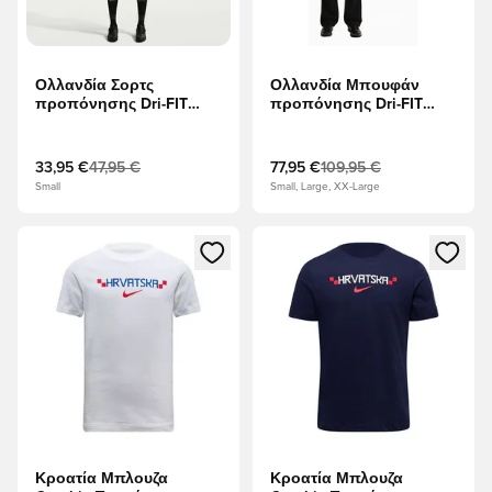
Ολλανδία Σορτς
Ολλανδία Μπουφάν
προπόνησης Dri-FIT
προπόνησης Dri-FIT
Strike Παγκόσμιο
KMD Anthem Παγκόσμιο
Κύπελλο 2026 - μαύρο/
Κύπελλο 2026 -
Υπερπορφυρός
Υπερπορφυρός/μαύρο
33,95 €
47,95 €
77,95 €
109,95 €
Small
Small, Large, XX-Large
Ανοίγει ένα Modal για να συνδεθείτε ή να εγγραφείτε ως μέλ
Ανοίγει ένα Modal για να συνδ
Κροατία Μπλουζα
Κροατία Μπλουζα