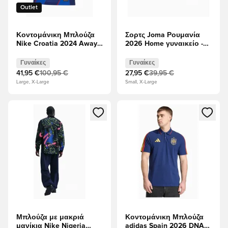
Outlet
Κοντομάνικη Μπλούζα
Σορτς Joma Ρουμανία
Nike Croatia 2024 Away
2026 Home γυναικείο -
Stadium γυναικείο
κίτρινος
Γυναίκες
Γυναίκες
41,95 €
100,95 €
27,95 €
39,95 €
Large, X-Large
Small, X-Large
Ανοίγει ένα Modal για να συνδεθείτε ή να εγγραφείτε ως μέλ
Ανοίγει ένα Modal για να συνδ
Μπλούζα με μακριά
Κοντομάνικη Μπλούζα
μανίκια Nike Nigeria
adidas Spain 2026 DNA