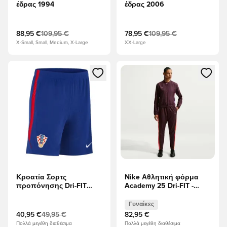
έδρας 1994
έδρας 2006
88,95 €
109,95 €
78,95 €
109,95 €
X-Small, Small, Medium, X-Large
XX-Large
Ανοίγει ένα Modal για να συνδεθείτε ή να εγγραφείτε ως μέλ
Ανοίγει ένα Modal για να συνδ
Κροατία Σορτς
Nike Αθλητική φόρμα
προπόνησης Dri-FIT
Academy 25 Dri-FIT -
Strike - Βαθύ Βασιλικό
Βουργουνδία Κρους
Μπλε/Αθλητικό Κόκκινο
Γυναίκες
Γυναίκες
40,95 €
49,95 €
82,95 €
Πολλά μεγέθη διαθέσιμα
Πολλά μεγέθη διαθέσιμα