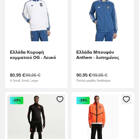
Ελλάδα Κορυφή
Ελλάδα Μπουφάν
κομματιού OG - Λευκό
Anthem - λυπημένος
80,95 €
99,95 €
90,95 €
119,95 €
X-Small, Small, Large
Πολλά μεγέθη διαθέσιμα
Ανοίγει ένα Modal για να συνδεθείτε ή να εγγραφείτε ως μέλ
Ανοίγει ένα Modal για να συνδ
-29%
-29%