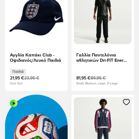
Αγγλία Καπάκι Club -
Γαλλία Παντελόνια
Οψιδιανός/Λευκό Παιδιά
αθλητικών Dri-FIT Energy
Woven Παγκόσμιο
Κύπελλο 2026 - μαύρο/
Παιδιά
Ιγκλού/Μεταλλικός
21,95 €
23,95 €
81,95 €
89,95 €
χαλκός
One Size
Small, Medium, Large, X-Large
Ανοίγει ένα Modal για να συνδ