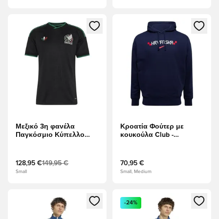
Ανοίγει ένα Modal για να συνδεθείτε ή να εγγραφείτε ως μέλ
Ανοίγει ένα Modal για να συνδ
Μεξικό 3η φανέλα
Κροατία Φούτερ με
Παγκόσμιο Κύπελλο
κουκούλα Club -
2026 Authentic
Οψιδιανός/Λευκό/
Πανεπιστήμιο Κόκκινο
128,95 €
149,95 €
70,95 €
Small
Small, Medium
Ανοίγει ένα Modal για να συνδεθείτε ή να εγγραφείτε ως μέλ
Ανοίγει ένα Modal για να συνδ
-24%