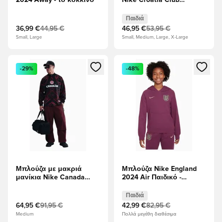
2024 Away - το κόκκινο
Nike Croatia Club
Παιδικό - Γκρί
Παιδιά
36,99 €
44,95 €
46,95 €
53,95 €
Small, Large
Small, Medium, Large, X-Large
Ανοίγει ένα Modal για να συνδεθείτε ή να εγγραφείτε ως μέλ
Ανοίγει ένα Modal για να συνδ
-29%
-48%
Μπλούζα με μακριά
Μπλούζα Nike England
μανίκια Nike Canada
2024 Air Παιδικό -
Goalkeeper Authentic
Κόκκινο κρασί
Παιδιά
64,95 €
91,95 €
42,99 €
82,95 €
Medium
Πολλά μεγέθη διαθέσιμα