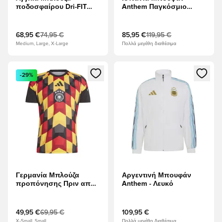
ποδοσφαίρου Dri-FIT
Anthem Παγκόσμιο
Energy Παγκόσμιο
Κύπελλο 2026 - Σκούρο
Κύπελλο 2026 - Work
μπλε
Blue/Λευκό/Οψιδιανός
68,95 €
74,95 €
85,95 €
119,95 €
Medium, Large, X-Large
Πολλά μεγέθη διαθέσιμα
Ανοίγει ένα Modal για να συνδεθείτε ή να εγγραφείτε ως μέλ
Ανοίγει ένα Modal για να συνδ
-29%
Γερμανία Μπλούζα
Αργεντινή Μπουφάν
προπόνησης Πριν από
Anthem - Λευκό
τον αγώνα - μαύρο/
Κίτρινο/ερυθρό
49,95 €
69,95 €
109,95 €
X-Small, Small
Πολλά μεγέθη διαθέσιμα