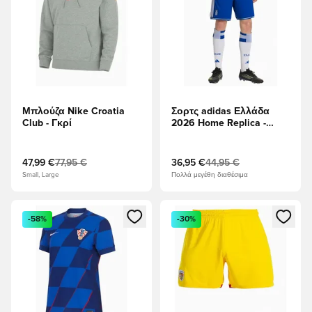
Μπλούζα Nike Croatia
Σορτς adidas Ελλάδα
Club - Γκρί
2026 Home Replica -
μπλε
47,99 €
77,95 €
36,95 €
44,95 €
Small, Large
Πολλά μεγέθη διαθέσιμα
Ανοίγει ένα Modal για να συνδεθείτε ή να εγγραφείτε ως μέλ
Ανοίγει ένα Modal για να συνδ
-58%
-30%