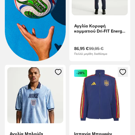
Αγγλία Κορυφή
κομματιού Dri-FIT Energy
Woven Παγκόσμιο
Κύπελλο 2026 -
Οψιδιανός/Work Blue/
86,95 €
99,95 €
Κόκκινο Speed
Πολλά μεγέθη διαθέσιμα
Ανοίγει ένα Modal για να συνδεθείτε ή να εγγραφείτε ως μέλ
Ανοίγει ένα Modal για να συνδ
-28%
Αγγλία Μπλούζα
Ισπανία Μπουφάν