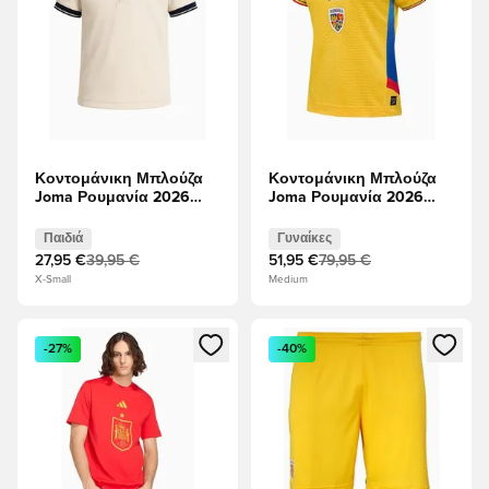
Κοντομάνικη Μπλούζα
Κοντομάνικη Μπλούζα
Joma Ρουμανία 2026
Joma Ρουμανία 2026
Presentation Πόλο Junior
Home Replica γυναικείο -
- Μπεζ
κίτρινος
Παιδιά
Γυναίκες
27,95 €
39,95 €
51,95 €
79,95 €
X-Small
Medium
Ανοίγει ένα Modal για να συνδεθείτε ή να εγγραφείτε ως μέλ
Ανοίγει ένα Modal για να συνδ
-27%
-40%