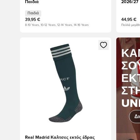
Παιδιά
2026/27
Παιδιά
39,95 €
44,95 €
8-10 Years, 10-12 Years, 12-14 Years, 14-16 Years
Πολλά μεγέθη
Ανοίγει ένα Modal για να συνδεθείτε ή να εγγραφείτε 
ΚΆ
ΣΟ
ΕΚ
ΣΤ
UN
Δι
Real Madrid Καλτσες εκτός έδρας