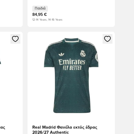
Παιδιά
84,95 €
12-14 Years, 14-16 Years
δεθείτε ή να εγγραφείτε ως μέλος
Ανοίγει ένα Modal για να συνδεθείτε ή να εγγραφε
ρας
Real Madrid Φανέλα εκτός έδρας
2026/27 Authentic