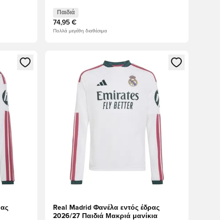
Παιδιά
74,95 €
Πολλά μεγέθη διαθέσιμα
δεθείτε ή να εγγραφείτε ως μέλος
Ανοίγει ένα Modal για να συνδεθείτε ή να εγγραφε
ρας
Real Madrid Φανέλα εντός έδρας
2026/27 Παιδιά Μακριά μανίκια