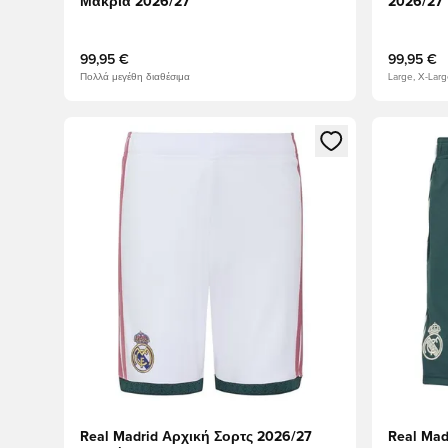
Μακριά 2026/27
2026/27
99,95 €
99,95 €
Πολλά μεγέθη διαθέσιμα
Large, X-Lar
Ανοίγει ένα Modal για να συνδεθείτε ή να εγγραφείτε 
Ανοίγει έ
Real Madrid Αρχική Σορτς 2026/27
Real Mad