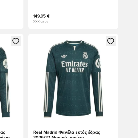
149,95 €
XXX-Large
δεθείτε ή να εγγραφείτε ως μέλος
Ανοίγει ένα Modal για να συνδεθείτε ή να εγγραφε
ρας
Real Madrid Φανέλα εκτός έδρας
νίκια
2026/27 Μακριά μανίκια