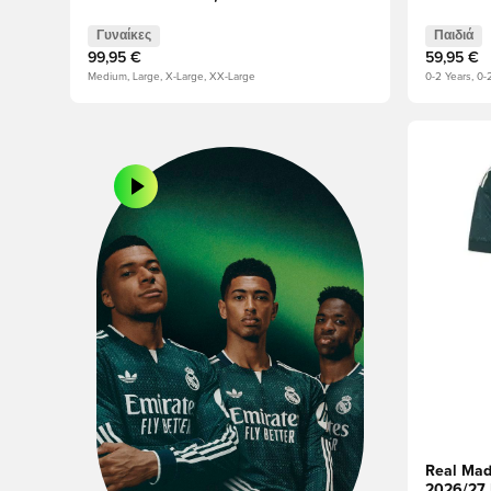
Γυναίκες
Παιδιά
99,95 €
59,95 €
Medium, Large, X-Large, XX-Large
0-2 Years, 0-
Ανοίγει έ
Real Mad
2026/27 