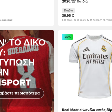
2026/27 Παιδιά
Παιδιά
39,95 €
 διαθέσιμα
6-8 Years, 10-12 Years, 12-14 Years, 14-16 Year
ως μέλος
Ανοίγει ένα Modal για να συν
-39%
Ν' ΤΟ ΔΙΚΌ
Υ:
ΤΎΠΩΣΗ
ΗΝ
ISPORT
αβάστε περισσότερα
Real Madrid Φανέλα εντός έδ