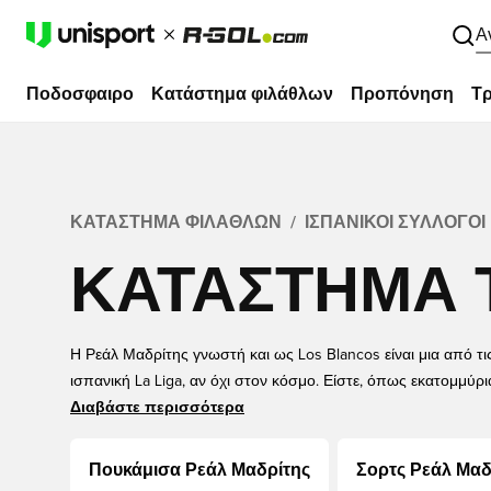
Α
Ποδοσφαιρο
Κατάστημα φιλάθλων
Προπόνηση
Τρ
ΚΑΤΆΣΤΗΜΑ ΦΙΛΆΘΛΩΝ
ΙΣΠΑΝΙΚΟΊ ΣΎΛΛΟΓΟΙ
ΚΑΤΆΣΤΗΜΑ 
Η Ρεάλ Μαδρίτης γνωστή και ως Los Blancos είναι μια από τι
ισπανική La Liga, αν όχι στον κόσμο. Είστε, όπως εκατομμύρ
κορυφαίου συλλόγου, τότε αυτή η σελίδα είναι ό, τι ψάχνετε.
Διαβάστε περισσότερα
Μαδρίτης αποτελείται από μερικά από τα καλύτερα, πιο όμορ
Μαδρίτης στην αγορά. Βρείτε τα πάντα, από πουκάμισα, κιτ,
Πουκάμισα Ρεάλ Μαδρίτης
Σορτς Ρεάλ Μαδ
μπρελόκ. Εξαιρετικές τιμές και γρήγορη παράδοση με την Uni