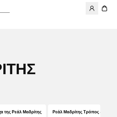
Ανοίγει ένα Moda
ΊΤΗΣ
α της Ρεάλ Μαδρίτης
Ρεάλ Μαδρίτης Τρόπος ζωής