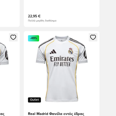
22,95 €
s
Πολλά μεγέθη διαθέσιμα
δεθείτε ή να εγγραφείτε ως μέλος
Ανοίγει ένα Modal για να συνδεθείτε ή να εγγραφε
-49%
Outlet
ρας
Real Madrid Φανέλα εντός έδρας