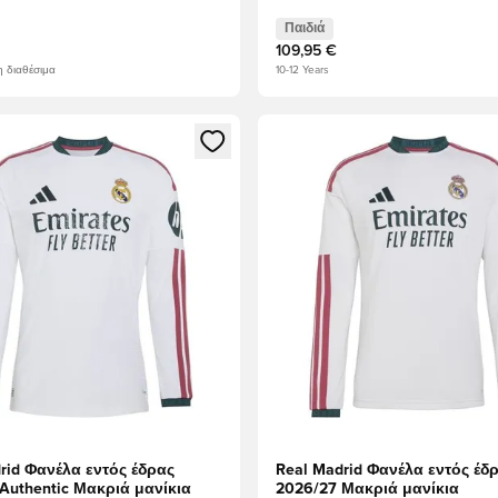
Παιδιά
109,95 €
 διαθέσιμα
10-12 Years
να Modal για να συνδεθείτε ή να εγγραφείτε ως μέλος
Ανοίγει ένα Modal για να συν
rid Φανέλα εντός έδρας
Real Madrid Φανέλα εντός έδ
Authentic Μακριά μανίκια
2026/27 Μακριά μανίκια