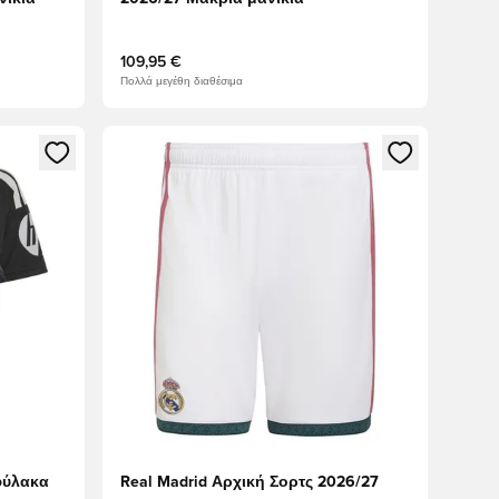
109,95 €
Πολλά μεγέθη διαθέσιμα
δεθείτε ή να εγγραφείτε ως μέλος
Ανοίγει ένα Modal για να συνδεθείτε ή να εγγραφε
φύλακα
Real Madrid Αρχική Σορτς 2026/27