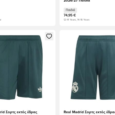
2026/27 Παιδιά
Παιδιά
74,95 €
ge
12-14 Years, 14-16 Years
ως μέλος
να Modal για να συνδεθείτε ή να εγγραφείτε ως μέλος
Ανοίγει ένα Modal για να συν
rid Σορτς εκτός έδρας
Real Madrid Σορτς εκτός έδρα