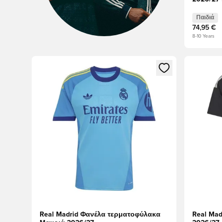
Παιδιά
74,95 €
8-10 Years
Ανοίγει ένα Modal για να συνδεθείτε ή να εγγραφείτε 
Ανοίγει έ
Real Madrid Φανέλα τερματοφύλακα
Real Ma