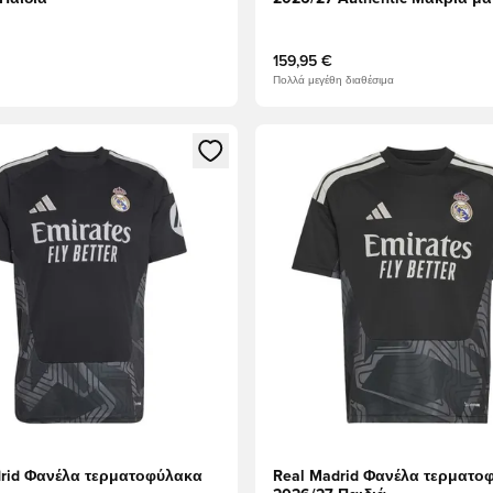
159,95 €
Πολλά μεγέθη διαθέσιμα
ως μέλος
να Modal για να συνδεθείτε ή να εγγραφείτε ως μέλος
Ανοίγει ένα Modal για να συν
drid Φανέλα τερματοφύλακα
Real Madrid Φανέλα τερματο