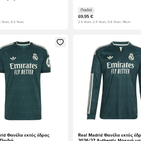
Παιδιά
69,95 €
2 Years, 0-2 Years
2-4 Years, 2-4 Years, 4-6 Years, 116cm
να Modal για να συνδεθείτε ή να εγγραφείτε ως μέλος
Ανοίγει ένα Modal για να συν
rid Φανέλα εκτός έδρας
Real Madrid Φανέλα εκτός έδ
Παιδιά
2026/27 Authentic Μακριά μα