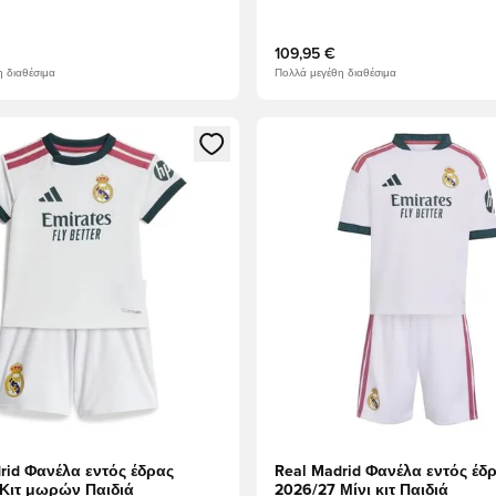
109,95 €
 διαθέσιμα
Πολλά μεγέθη διαθέσιμα
ως μέλος
να Modal για να συνδεθείτε ή να εγγραφείτε ως μέλος
Ανοίγει ένα Modal για να συν
rid Φανέλα εντός έδρας
Real Madrid Φανέλα εντός έδ
 Κιτ μωρών Παιδιά
2026/27 Μίνι κιτ Παιδιά