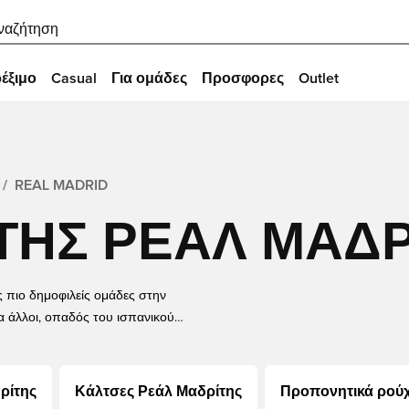
ναζήτηση
έξιμο
Casual
Για ομάδες
Προσφορες
Outlet
REAL MADRID
ΤΗΣ ΡΕΆΛ ΜΑΔΡ
ς πιο δημοφιλείς ομάδες στην
ια άλλοι, οπαδός του ισπανικού
 Το διαδικτυακό μας κατάστημα Ρεάλ
φα και πιο μοναδικά είδη της Ρεάλ
 προπονητικά ρούχα, ακόμη και
ρίτης
Κάλτσες Ρεάλ Μαδρίτης
Προπονητικά ρούχ
sport.