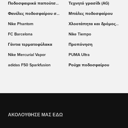
Ποδοσφαιρικά παπούτσια
Τεχνητό γρασίδι (AG)
adidas
Φανέλες ποδοσφαίρου σε
Μπάλες ποδοσφαίρου
έκπτωση
Nike Phantom
Χλοοτάπητα και δρόμος
(TF)
FC Barcelona
Nike Tiempo
Γάντια τερματοφύλακα
Προπόνηση
Nike Mercurial Vapor
PUMA Ultra
adidas F50 Sparkfusion
Ρούχα ποδοσφαίρου
ΑΚΟΛΟΎΘΗΣΈ ΜΑΣ ΕΔΏ