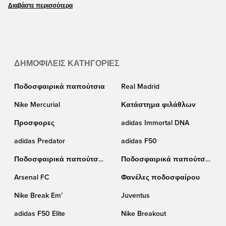
καθοριστικό ρόλο σε αυτό. Τώρα μπορείτε να εξασφαλίσετε το νέο
Διαβάστε περισσότερα
ποδόσφαιρο της Μπουντεσλίγκα. Λόγω του μοναδικού σχεδιασμού του, το
ποδόσφαιρο της Bundesliga είναι επίσης ένα δημοφιλές συλλεκτικό
αντικείμενο. Παραγγείλετε το ποδόσφαιρο της Μπουντεσλίγκα online στο
Unisport.
ΔΗΜΟΦΙΛΕΊΣ ΚΑΤΗΓΟΡΊΕΣ
Ποδοσφαιρικά παπούτσια
Real Madrid
Nike Mercurial
Κατάστημα φιλάθλων
Προσφορες
adidas Immortal DNA
adidas Predator
adidas F50
Ποδοσφαιρικά παπούτσια
Ποδοσφαιρικά παπούτσια
Puma
Nike
Arsenal FC
Φανέλες ποδοσφαίρου
Nike Break Em’
Juventus
adidas F50 Elite
Nike Breakout