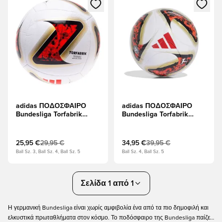
Ανοίγει ένα Modal για να συνδεθείτε ή να εγγραφείτε ως μέλ
Ανοίγει ένα Modal για να συνδ
adidas ΠΟΔΟΣΦΑΙΡΟ
adidas ΠΟΔΟΣΦΑΙΡΟ
Bundesliga Torfabrik
Bundesliga Torfabrik
Training - Λευκό/μαύρο/
League - Λευκό/μαύρο/
Ηλιακό κόκκινο
Ηλιακό κόκκινο
25,95 €
29,95 €
34,95 €
39,95 €
Ball Sz. 3, Ball Sz. 4, Ball Sz. 5
Ball Sz. 4, Ball Sz. 5
Σελίδα 1 από 1
Η γερμανική Bundesliga είναι χωρίς αμφιβολία ένα από τα πιο δημοφιλή και
ελκυστικά πρωταθλήματα στον κόσμο. Το ποδόσφαιρο της Bundesliga παίζει